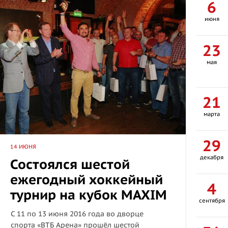
6
июня
23
мая
21
марта
29
14 ИЮНЯ
декабря
Состоялся шестой
ежегодный хоккейный
4
турнир на кубок MAXIM
сентября
С 11 по 13 июня 2016 года во дворце
спорта «ВТБ Арена» прошёл шестой