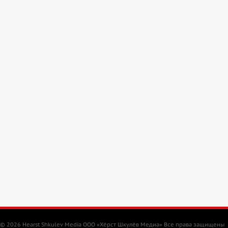
© 2026 Hearst Shkulev Media OOO «Хёрст Шкулёв Медиа» Все права защищены